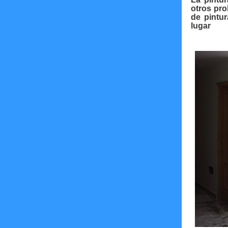
otros pro
de pintur
lugar