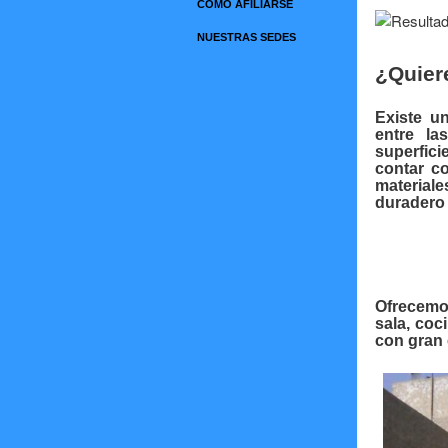
COMO AFILIARSE
NUESTRAS SEDES
¿Quiere
Existe u
entre la
superfic
contar c
material
duradero
Ofrecemos
sala, coc
con gran 