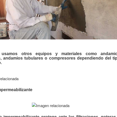
 usamos otros equipos y materiales como andami
s, andamios tubulares o compresores dependiendo del ti
.
mpermeabilizante
a impermeabilizante protege ante las filtraciones, goteras