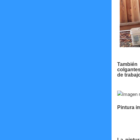
También
colgante
de trabajo
Pintura i
La pintur