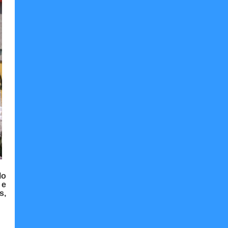
lo
 e
s,