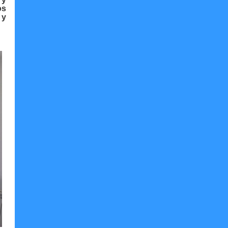
os
 y