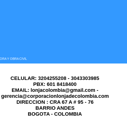
RA Y OBRA CIVIL
CELULAR: 3204255208 - 3043303985
PBX: 601 8418400
EMAIL: lonjacolombia@gmail.com -
gerencia@corporacionlonjadecolombia.com
DIRECCION : CRA 67 A # 95 - 76
BARRIO ANDES
BOGOTA - COLOMBIA