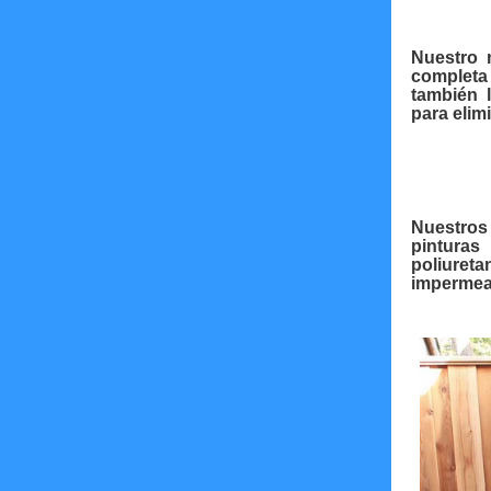
Nuestro 
completa
también 
para elim
Nuestros 
pinturas 
poliuret
impermeab