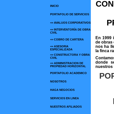
CON
INICIO
PORTAFOLIO DE SERVICIOS
P
=> AVALUOS CORPORATIVOS
=> INTERVENTORÍA DE OBRA
CIVIL
En 1999 
=> COBRO DE CARTERA
de obras 
nos ha ll
=> ASESORIA
ESPECIALIZADA
la finca ra
=> CONSTRUCTORA Y OBRA
Contamos
CIVIL
donde se
=> ADMINISTRACION DE
nuestros 
PROPIEDAD HORIZONTAL
PO
PORTAFOLIO ACADEMICO
NOSOTROS
HAGA NEGOCIOS
SERVICIOS EN LINEA
NUESTROS AFILIADOS