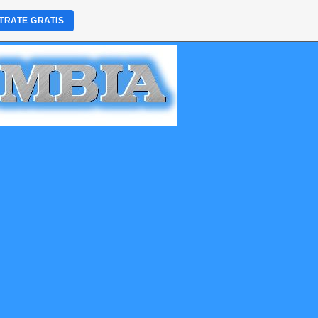
TRATE GRATIS
 3204255208 PBX. 601841840