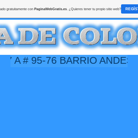
REGÍS
reado gratuitamente con
PaginaWebGratis.es
. ¿Quieres tener tu propio sitio web?
A # 95-76 BARRIO ANDES CEL