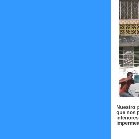
Nuestro p
que nos p
interior
impermeab